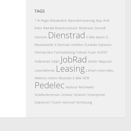
TAGS
1 %-Regel
Akkulaufzeit
Alpenüberquerung
App
Ariel
Rider
Bike4all
Boardcomputer
Bodensee
Dancelli
Dienstrad
Diamant
E-Bike leasen
E-
Mountainbike
E-Rennrad
entlüften
Eurobike
Explosion
Fahrrad-Abo
Fahrradleasing
Faltrad
Feuer
GHOST
JobRad
Hollandrad
Italjet
Kettler
Klapprad
Leasing
Lastenfahrrad
Lithium-Ionen-Akku
Mallorca
mieten
Mountain-E-Bike
MTB
Pedelec
Radtour
Reichweite
Scheibenbremsen
Schweiz
Senioren
Smartphone
Solarstrom
Touren
Vanmoof
Vernetzung