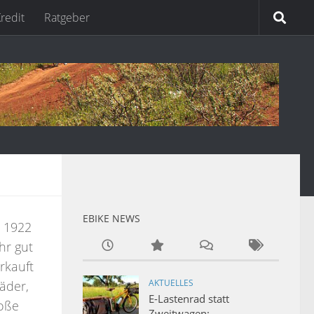
redit
Ratgeber
EBIKE NEWS
r 1922
hr gut
rkauft
AKTUELLES
äder,
E-Lastenrad statt
roße
Zweitwagen: