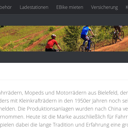
behör
Ladestationen
EBike mieten
Versicherung
K
Fahrrädern, Mopeds und Motorrädern aus Bielefeld, de
rs mit Kleinkrafträdern in den 1950er Jahren noch se
melden. Die Produktionsanlagen wurden nach China ve
nommen. Heute ist die Marke ausschließlich für Fahrr
pielen dabei die lange Tradition und Erfahrung eine g