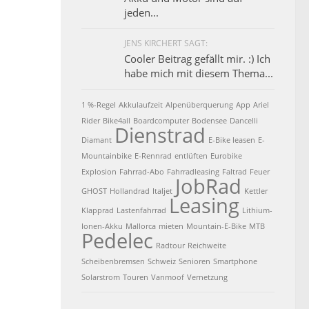
jeden...
JENS KIRCHERT SAGT:
Cooler Beitrag gefällt mir. :) Ich
habe mich mit diesem Thema...
1 %-Regel
Akkulaufzeit
Alpenüberquerung
App
Ariel
Rider
Bike4all
Boardcomputer
Bodensee
Dancelli
Dienstrad
Diamant
E-Bike leasen
E-
Mountainbike
E-Rennrad
entlüften
Eurobike
Explosion
Fahrrad-Abo
Fahrradleasing
Faltrad
Feuer
JobRad
GHOST
Hollandrad
Italjet
Kettler
Leasing
Klapprad
Lastenfahrrad
Lithium-
Ionen-Akku
Mallorca
mieten
Mountain-E-Bike
MTB
Pedelec
Radtour
Reichweite
Scheibenbremsen
Schweiz
Senioren
Smartphone
Solarstrom
Touren
Vanmoof
Vernetzung