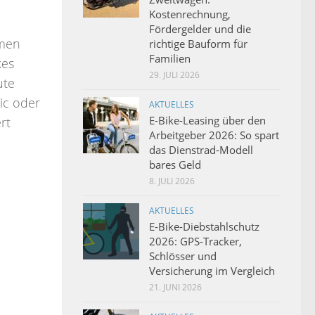
Kostenrechnung,
Fördergelder und die
hmen
richtige Bauform für
Familien
kes
29. JULI 2026
ute
ic oder
AKTUELLES
E-Bike-Leasing über den
rt
Arbeitgeber 2026: So spart
das Dienstrad-Modell
bares Geld
8. JULI 2026
AKTUELLES
E-Bike-Diebstahlschutz
2026: GPS-Tracker,
Schlösser und
Versicherung im Vergleich
21. JUNI 2026