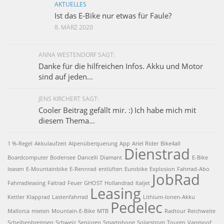
AKTUELLES
Ist das E-Bike nur etwas für Faule?
8. MÄRZ 2020
ANNA WESTENDORF SAGT:
Danke für die hilfreichen Infos. Akku und Motor
sind auf jeden...
JENS KIRCHERT SAGT:
Cooler Beitrag gefällt mir. :) Ich habe mich mit
diesem Thema...
1 %-Regel
Akkulaufzeit
Alpenüberquerung
App
Ariel Rider
Bike4all
Dienstrad
Boardcomputer
Bodensee
Dancelli
Diamant
E-Bike
leasen
E-Mountainbike
E-Rennrad
entlüften
Eurobike
Explosion
Fahrrad-Abo
JobRad
Fahrradleasing
Faltrad
Feuer
GHOST
Hollandrad
Italjet
Leasing
Kettler
Klapprad
Lastenfahrrad
Lithium-Ionen-Akku
Pedelec
Mallorca
mieten
Mountain-E-Bike
MTB
Radtour
Reichweite
Scheibenbremsen
Schweiz
Senioren
Smartphone
Solarstrom
Touren
Vanmoof