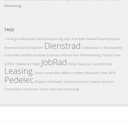
Vernetzung
TAGS
1 %-Regel
Akkulaufzeit
Alpenüberquerung
App
Ariel Rider
Bike4all
Boardcomputer
Dienstrad
Bodensee
Dancelli
Diamant
E-Bike leasen
E-Mountainbike
E-Rennrad
entlüften
Eurobike
Explosion
Fahrrad-Abo
Fahrradleasing
Faltrad
Feuer
JobRad
GHOST
Hollandrad
Italjet
Kettler
Klapprad
Lastenfahrrad
Leasing
Lithium-Ionen-Akku
Mallorca
mieten
Mountain-E-Bike
MTB
Pedelec
Radtour
Reichweite
Scheibenbremsen
Schweiz
Senioren
Smartphone
Solarstrom
Touren
Vanmoof
Vernetzung