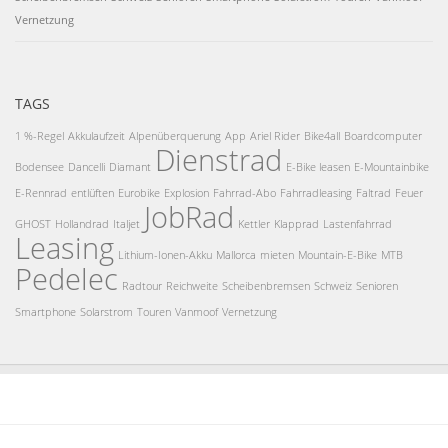
Vernetzung
TAGS
1 %-Regel
Akkulaufzeit
Alpenüberquerung
App
Ariel Rider
Bike4all
Boardcomputer
Dienstrad
Bodensee
Dancelli
Diamant
E-Bike leasen
E-Mountainbike
E-Rennrad
entlüften
Eurobike
Explosion
Fahrrad-Abo
Fahrradleasing
Faltrad
Feuer
JobRad
GHOST
Hollandrad
Italjet
Kettler
Klapprad
Lastenfahrrad
Leasing
Lithium-Ionen-Akku
Mallorca
mieten
Mountain-E-Bike
MTB
Pedelec
Radtour
Reichweite
Scheibenbremsen
Schweiz
Senioren
Smartphone
Solarstrom
Touren
Vanmoof
Vernetzung