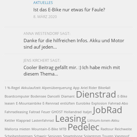
AKTUELLES
Ist das E-Bike nur etwas für Faule?
8. MÄRZ 2020
ANNA WESTENDORF SAGT:
Danke für die hilfreichen Infos. Akku und Motor
sind auf jeden...
JENS KIRCHERT SAGT:
Cooler Beitrag gefällt mir. :) Ich habe mich mit
diesem Thema...
1 %-Regel
Akkulaufzeit
Alpenüberquerung
App
Ariel Rider
Bike4all
Dienstrad
Boardcomputer
Bodensee
Dancelli
Diamant
E-Bike
leasen
E-Mountainbike
E-Rennrad
entlüften
Eurobike
Explosion
Fahrrad-Abo
JobRad
Fahrradleasing
Faltrad
Feuer
GHOST
Hollandrad
Italjet
Leasing
Kettler
Klapprad
Lastenfahrrad
Lithium-Ionen-Akku
Pedelec
Mallorca
mieten
Mountain-E-Bike
MTB
Radtour
Reichweite
Scheibenbremsen
Schweiz
Senioren
Smartphone
Solarstrom
Touren
Vanmoof