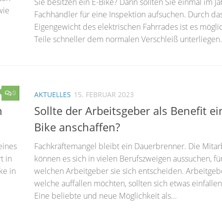
Sie besitzen ein E-Bike? Dann sollten Sie einmal im Ja
wie
Fachhändler für eine Inspektion aufsuchen. Durch da
Eigengewicht des elektrischen Fahrrades ist es möglic
Teile schneller dem normalen Verschleiß unterliegen. 
0
AKTUELLES
15. FEBRUAR 2023
n
Sollte der Arbeitsgeber als Benefit ei
Bike anschaffen?
eines
Fachkräftemangel bleibt ein Dauerbrenner. Die Mitar
t in
können es sich in vielen Berufszweigen aussuchen, fü
ke in
welchen Arbeitgeber sie sich entscheiden. Arbeitgeb
welche auffallen möchten, sollten sich etwas einfallen
Eine beliebte und neue Möglichkeit als...