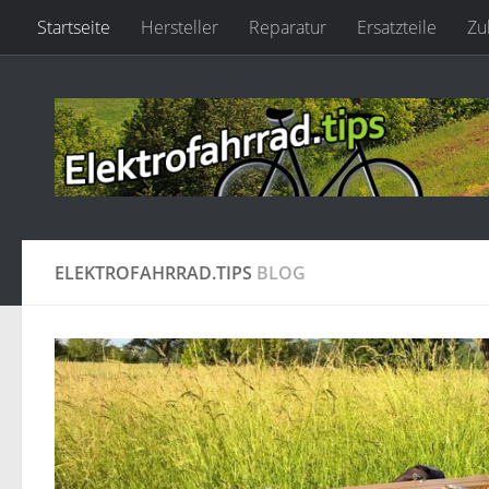
Startseite
Hersteller
Reparatur
Ersatzteile
Zu
Zum Inhalt springen
ELEKTROFAHRRAD.TIPS
BLOG