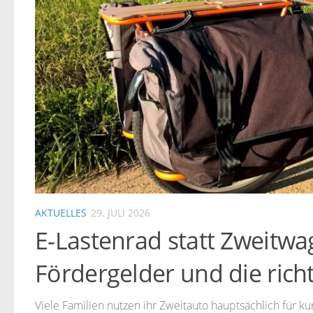
AKTUELLES
29. JULI 2026
E-Lastenrad statt Zweitw
Fördergelder und die rich
Viele Familien nutzen ihr Zweitauto hauptsächlich für k