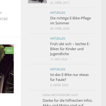
20. APRIL 2017
er
AKTUELLES
Die richtige E-Bike-Pflege
hrrad
im Sommer
20. APRIL 2020
AKTUELLES
Früh übt sich – leichte E-
Bikes für Kinder und
0
Jugendliche
11. MAI 2020
AKTUELLES
Ist das E-Bike nur etwas
für Faule?
8. MÄRZ 2020
ANNA WESTENDORF SAGT:
Danke für die hilfreichen Infos.
Akku und Motor sind auf