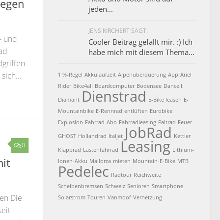
legen
jeden...
JENS KIRCHERT SAGT:
– und
Cooler Beitrag gefällt mir. :) Ich
rad
habe mich mit diesem Thema...
dgriffen
sich...
1 %-Regel
Akkulaufzeit
Alpenüberquerung
App
Ariel
Rider
Bike4all
Boardcomputer
Bodensee
Dancelli
Dienstrad
Diamant
E-Bike leasen
E-
Mountainbike
E-Rennrad
entlüften
Eurobike
Explosion
Fahrrad-Abo
Fahrradleasing
Faltrad
Feuer
JobRad
GHOST
Hollandrad
Italjet
Kettler
Leasing
0
Klapprad
Lastenfahrrad
Lithium-
it
Ionen-Akku
Mallorca
mieten
Mountain-E-Bike
MTB
Pedelec
Radtour
Reichweite
Scheibenbremsen
Schweiz
Senioren
Smartphone
en Die
Solarstrom
Touren
Vanmoof
Vernetzung
eit