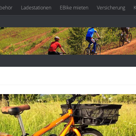
behör
Ladestationen
EBike mieten
Versicherung
K