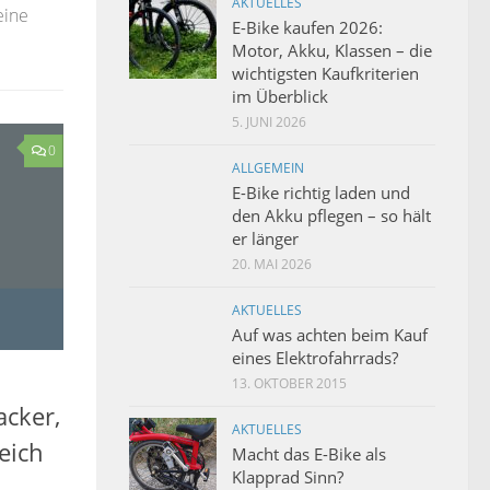
AKTUELLES
eine
E-Bike kaufen 2026:
Motor, Akku, Klassen – die
wichtigsten Kaufkriterien
im Überblick
5. JUNI 2026
0
ALLGEMEIN
E-Bike richtig laden und
den Akku pflegen – so hält
er länger
20. MAI 2026
AKTUELLES
Auf was achten beim Kauf
eines Elektrofahrrads?
13. OKTOBER 2015
acker,
AKTUELLES
eich
Macht das E-Bike als
Klapprad Sinn?