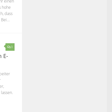
hr einen
s hohe
h, dass
Bei...
0
n E-
beiter
r
er,
 lassen.