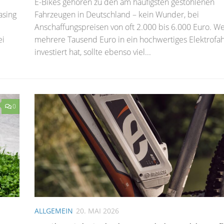
E-Bikes gehören zu den am häufigsten gestohlenen
asing
Fahrzeugen in Deutschland – kein Wunder, bei
Anschaffungspreisen von oft 2.000 bis 6.000 Euro. W
ei
mehrere Tausend Euro in ein hochwertiges Elektrofa
investiert hat, sollte ebenso viel...
0
ALLGEMEIN
20. MAI 2026