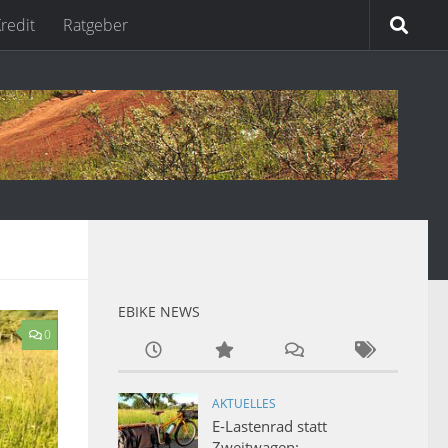
redit
Ratgeber
EBIKE NEWS
0
AKTUELLES
E-Lastenrad statt
Zweitwagen: