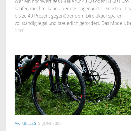
Wer ein hochwertiges E-Bike für 4.000 oder 5.000 Euro
kaufen möchte, kann über das sogenannte Dienstrad-Le
bis zu 40 Prozent gegenüber dem Direktkauf sparen –
vollständig legal und steuerlich gefördert. Das Modell, b
dem...
AKTUELLES
5. JUNI 2026