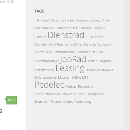
our mit
TAGS
1 %-Regel
Akkulaufzeit
Alpenüberquerung
App
Ariel
Rider
Bike4all
Boardcomputer
Bodensee
Dancelli
Dienstrad
Diamant
E-Bike leasen
E-
Mountainbike
E-Rennrad
entlüften
Eurobike
Explosion
Fahrrad-Abo
Fahrradleasing
Faltrad
Feuer
GHOST
JobRad
Hollandrad
Italjet
Kettler
Klapprad
Leasing
Lastenfahrrad
Lithium-Ionen-Akku
Mallorca
mieten
Mountain-E-Bike
MTB
Pedelec
Radtour
Reichweite
Scheibenbremsen
Schweiz
Senioren
Smartphone
0
Solarstrom
Touren
Vanmoof
Vernetzung
s