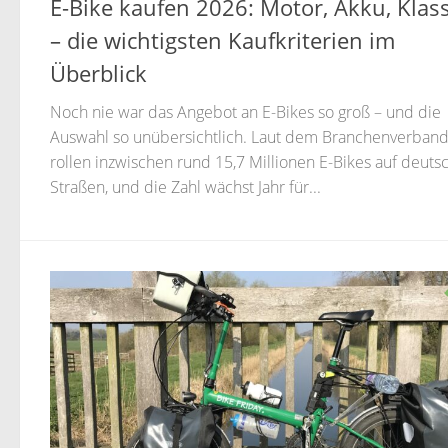
E-Bike kaufen 2026: Motor, Akku, Klas
– die wichtigsten Kaufkriterien im
Überblick
Noch nie war das Angebot an E-Bikes so groß – und die
Auswahl so unübersichtlich. Laut dem Branchenverband
rollen inzwischen rund 15,7 Millionen E-Bikes auf deuts
Straßen, und die Zahl wächst Jahr für...