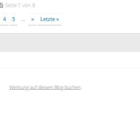
Seite 1 von 8
4
5
...
»
Letzte »
Werbung auf diesem Blog buchen