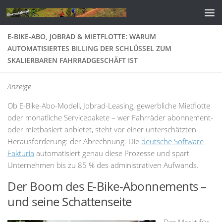
Zum Inhalt springen
E-BIKE-ABO, JOBRAD & MIETFLOTTE: WARUM
AUTOMATISIERTES BILLING DER SCHLÜSSEL ZUM
SKALIERBAREN FAHRRADGESCHÄFT IST
Anzeige
Ob E-Bike-Abo-Modell, Jobrad-Leasing, gewerbliche Mietflotte
oder monatliche Servicepakete – wer Fahrräder abonnement-
oder mietbasiert anbietet, steht vor einer unterschätzten
Herausforderung: der Abrechnung. Die
deutsche Software
Fakturia
automatisiert genau diese Prozesse und spart
Unternehmen bis zu 85 % des administrativen Aufwands.
Der Boom des E-Bike-Abonnements –
und seine Schattenseite