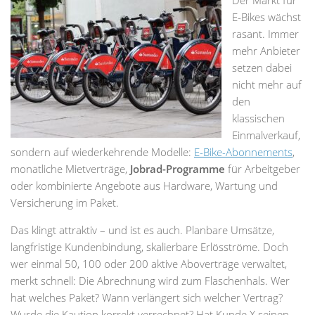
Der Markt für
E-Bikes wächst
rasant. Immer
mehr Anbieter
setzen dabei
nicht mehr auf
den
klassischen
Einmalverkauf,
sondern auf wiederkehrende Modelle:
E-Bike-Abonnements
,
monatliche Mietverträge,
Jobrad-Programme
für Arbeitgeber
oder kombinierte Angebote aus Hardware, Wartung und
Versicherung im Paket.
Das klingt attraktiv – und ist es auch. Planbare Umsätze,
langfristige Kundenbindung, skalierbare Erlösströme. Doch
wer einmal 50, 100 oder 200 aktive Aboverträge verwaltet,
merkt schnell: Die Abrechnung wird zum Flaschenhals. Wer
hat welches Paket? Wann verlängert sich welcher Vertrag?
Wurde die Kaution korrekt verrechnet? Hat Kunde X seinen