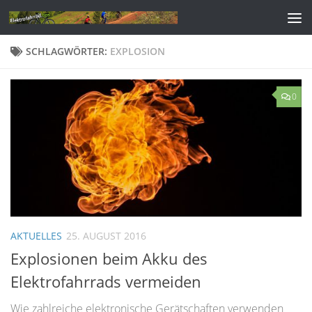
Zum Inhalt springen
SCHLAGWÖRTER:
EXPLOSION
0
AKTUELLES
25. AUGUST 2016
Explosionen beim Akku des
Elektrofahrrads vermeiden
Wie zahlreiche elektronische Gerätschaften verwenden