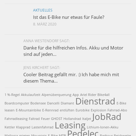
AKTUELLES
Ist das E-Bike nur etwas für Faule?
8. MÄRZ 2020
ANNA WESTENDORF SAGT:
Danke für die hilfreichen Infos. Akku und Motor
sind auf jeden...
JENS KIRCHERT SAGT:
Cooler Beitrag gefällt mir. :) Ich habe mich mit
diesem Thema...
1 %-Regel
Akkulaufzeit
Alpenüberquerung
App
Ariel Rider
Bike4all
Dienstrad
Boardcomputer
Bodensee
Dancelli
Diamant
E-Bike
leasen
E-Mountainbike
E-Rennrad
entlüften
Eurobike
Explosion
Fahrrad-Abo
JobRad
Fahrradleasing
Faltrad
Feuer
GHOST
Hollandrad
Italjet
Leasing
Kettler
Klapprad
Lastenfahrrad
Lithium-Ionen-Akku
Pedelec
Mallorca
mieten
Mountain-E-Bike
MTB
Radtour
Reichweite