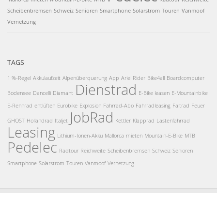
Scheibenbremsen
Schweiz
Senioren
Smartphone
Solarstrom
Touren
Vanmoof
Vernetzung
TAGS
1 %-Regel
Akkulaufzeit
Alpenüberquerung
App
Ariel Rider
Bike4all
Boardcomputer
Dienstrad
Bodensee
Dancelli
Diamant
E-Bike leasen
E-Mountainbike
E-Rennrad
entlüften
Eurobike
Explosion
Fahrrad-Abo
Fahrradleasing
Faltrad
Feuer
JobRad
GHOST
Hollandrad
Italjet
Kettler
Klapprad
Lastenfahrrad
Leasing
Lithium-Ionen-Akku
Mallorca
mieten
Mountain-E-Bike
MTB
Pedelec
Radtour
Reichweite
Scheibenbremsen
Schweiz
Senioren
Smartphone
Solarstrom
Touren
Vanmoof
Vernetzung