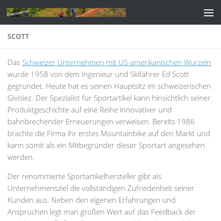
Zum Inhalt springen
SCOTT
Das
Schweizer Unternehmen mit US-amerikanischen Wurzeln
wurde 1958 von dem Ingenieur und Skifahrer Ed Scott
gegründet. Heute hat es seinen Hauptsitz im schweizerischen
Givisiez. Der Spezialist für Sportartikel kann hinsichtlich seiner
Produktgeschichte auf eine Reihe innovativer und
bahnbrechender Erneuerungen verweisen. Bereits 1986
brachte die Firma ihr erstes Mountainbike auf den Markt und
kann somit als ein Mitbegründer dieser Sportart angesehen
werden.
Der renommierte Sportartikelhersteller gibt als
Unternehmensziel die vollständigen Zufriedenheit seiner
Kunden aus. Neben den eigenen Erfahrungen und
Ansprüchen legt man großen Wert auf das Feedback der