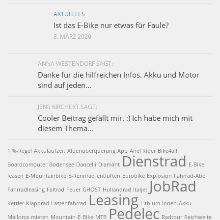
AKTUELLES
Ist das E-Bike nur etwas für Faule?
8. MÄRZ 2020
ANNA WESTENDORF SAGT:
Danke für die hilfreichen Infos. Akku und Motor
sind auf jeden...
JENS KIRCHERT SAGT:
Cooler Beitrag gefällt mir. :) Ich habe mich mit
diesem Thema...
1 %-Regel
Akkulaufzeit
Alpenüberquerung
App
Ariel Rider
Bike4all
Dienstrad
Boardcomputer
Bodensee
Dancelli
Diamant
E-Bike
leasen
E-Mountainbike
E-Rennrad
entlüften
Eurobike
Explosion
Fahrrad-Abo
JobRad
Fahrradleasing
Faltrad
Feuer
GHOST
Hollandrad
Italjet
Leasing
Kettler
Klapprad
Lastenfahrrad
Lithium-Ionen-Akku
Pedelec
Mallorca
mieten
Mountain-E-Bike
MTB
Radtour
Reichweite