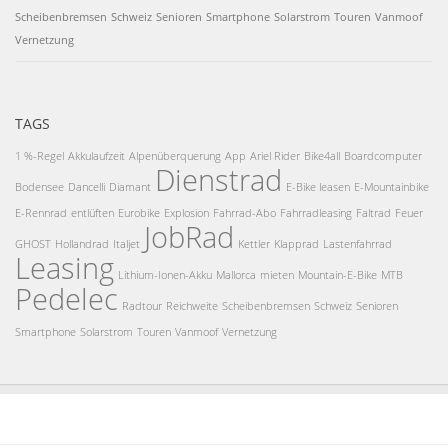
Scheibenbremsen
Schweiz
Senioren
Smartphone
Solarstrom
Touren
Vanmoof
Vernetzung
TAGS
1 %-Regel
Akkulaufzeit
Alpenüberquerung
App
Ariel Rider
Bike4all
Boardcomputer
Dienstrad
Bodensee
Dancelli
Diamant
E-Bike leasen
E-Mountainbike
E-Rennrad
entlüften
Eurobike
Explosion
Fahrrad-Abo
Fahrradleasing
Faltrad
Feuer
JobRad
GHOST
Hollandrad
Italjet
Kettler
Klapprad
Lastenfahrrad
Leasing
Lithium-Ionen-Akku
Mallorca
mieten
Mountain-E-Bike
MTB
Pedelec
Radtour
Reichweite
Scheibenbremsen
Schweiz
Senioren
Smartphone
Solarstrom
Touren
Vanmoof
Vernetzung