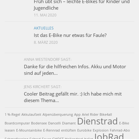
Früh übt sich – leichte E-Bikes für Kinder und
Jugendliche
11. MAI 2020
AKTUELLES
Ist das E-Bike nur etwas für Faule?
8. MÄRZ 2020
ANNA WESTENDORF SAGT:
Danke für die hilfreichen Infos. Akku und Motor
sind auf jeden...
JENS KIRCHERT SAGT:
Cooler Beitrag gefällt mir. :) Ich habe mich mit
diesem Thema...
1 %-Regel
Akkulaufzeit
Alpenüberquerung
App
Ariel Rider
Bike4all
Dienstrad
Boardcomputer
Bodensee
Dancelli
Diamant
E-Bike
leasen
E-Mountainbike
E-Rennrad
entlüften
Eurobike
Explosion
Fahrrad-Abo
JobRad