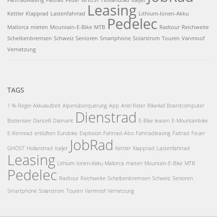
Fahrradleasing
Faltrad
Feuer
GHOST
Hollandrad
Italjet
Leasing
Kettler
Klapprad
Lastenfahrrad
Lithium-Ionen-Akku
Pedelec
Mallorca
mieten
Mountain-E-Bike
MTB
Radtour
Reichweite
Scheibenbremsen
Schweiz
Senioren
Smartphone
Solarstrom
Touren
Vanmoof
Vernetzung
TAGS
1 %-Regel
Akkulaufzeit
Alpenüberquerung
App
Ariel Rider
Bike4all
Boardcomputer
Dienstrad
Bodensee
Dancelli
Diamant
E-Bike leasen
E-Mountainbike
E-Rennrad
entlüften
Eurobike
Explosion
Fahrrad-Abo
Fahrradleasing
Faltrad
Feuer
JobRad
GHOST
Hollandrad
Italjet
Kettler
Klapprad
Lastenfahrrad
Leasing
Lithium-Ionen-Akku
Mallorca
mieten
Mountain-E-Bike
MTB
Pedelec
Radtour
Reichweite
Scheibenbremsen
Schweiz
Senioren
Smartphone
Solarstrom
Touren
Vanmoof
Vernetzung