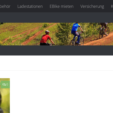
behör
Ladestationen
EBike mieten
Versicherung
K
0