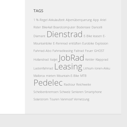
TAGS
1 %-Regel
Akkulaufzeit
Alpenüberquerung
App
Ariel
Rider
Bike4all
Boardcomputer
Bodensee
Dancelli
Dienstrad
Diamant
E-Bike leasen
E-
Mountainbike
E-Rennrad
entlüften
Eurobike
Explosion
Fahrrad-Abo
Fahrradleasing
Faltrad
Feuer
GHOST
JobRad
Hollandrad
Italjet
Kettler
Klapprad
Leasing
Lastenfahrrad
Lithium-Ionen-Akku
Mallorca
mieten
Mountain-E-Bike
MTB
Pedelec
Radtour
Reichweite
Scheibenbremsen
Schweiz
Senioren
Smartphone
Solarstrom
Touren
Vanmoof
Vernetzung