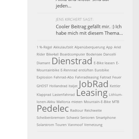
jeden...
JENS KIRCHERT SAGT:
Cooler Beitrag gefällt mir. :) Ich
habe mich mit diesem Thema...
1 %-Regel
Akkulaufzeit
Alpenüberquerung
App
Ariel
Rider
Bike4all
Boardcomputer
Bodensee
Dancelli
Dienstrad
Diamant
E-Bike leasen
E-
Mountainbike
E-Rennrad
entlüften
Eurobike
Explosion
Fahrrad-Abo
Fahrradleasing
Faltrad
Feuer
JobRad
GHOST
Hollandrad
Italjet
Kettler
Leasing
Klapprad
Lastenfahrrad
Lithium-
Ionen-Akku
Mallorca
mieten
Mountain-E-Bike
MTB
Pedelec
Radtour
Reichweite
Scheibenbremsen
Schweiz
Senioren
Smartphone
Solarstrom
Touren
Vanmoof
Vernetzung