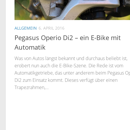
ALLGEMEIN
6. APRIL 2016
Pegasus Operio Di2 – ein E-Bike mit
Automatik
Was von Autos längst bekannt und durchaus beliebt ist,
erobert nun auch die E-Bike-Szene. Die Rede ist vom
Automatikgetriebe, das unter anderem beim Pegasus O
Di2 zum Einsatz kommt. Dieses verfügt über einen
Trapezrahmen,...